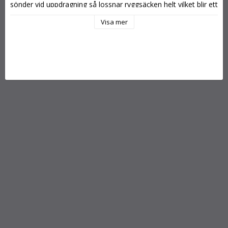
sönder vid uppdragning så lossnar ryggsäcken helt vilket blir ett 
allvarligt säkerhetsproblem Benslingor ersätter grenrem 
Visa mer
Mycket bekvämare. Kan vara åtragna utan att skava på 
känsliga ställen.
Du kan med dessa justera ditt flytläge tack vare att längden är 
är inställbar
Passar alla ryggsäckar Fästes runt midjebältet så nära själva 
säcken som möjligt och med klickihopbeslagen framåt
som på bild 3
NU MED FRIKTIONSGUMMI MOT BENET SÅ DE SITTER 
BÄTTRE
Priset avser ett par till 1 person